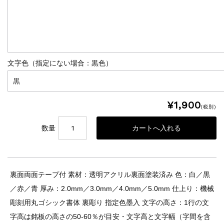
文字色（指定にない場合：黒色）
¥1,900
(税別)
数量
裏面両面テープ付 素材：透明アクリル裏面塗装済み 色：白／黒
／赤／青 厚み：2.0mm／3.0mm／4.0mm／5.0mm 仕上り：機械
彫刻用丸ゴシック書体 裏彫り 指定色墨入 文字の高さ：1行の文
字高は銘板の高さの50-60％が目安・文字高と文字幅（字間を含