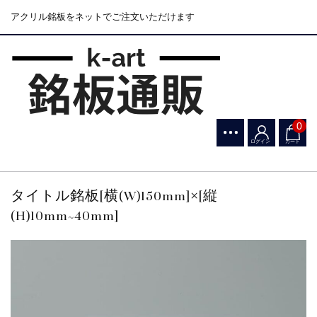
アクリル銘板をネットでご注文いただけます
0
ログイン
カート
タイトル銘板[横(W)150mm]×[縦
(H)10mm~40mm]