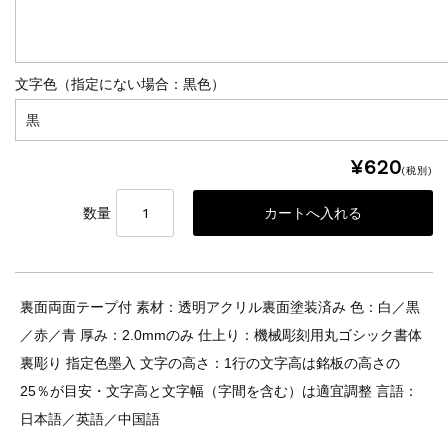
文字色（指定にない場合：黒色）
¥620
(税別)
数量
裏面両面テープ付 素材：透明アクリル裏面塗装済み 色：白／黒
／赤／青 厚み：2.0mmのみ 仕上り：機械彫刻用丸ゴシック書体
裏彫り 指定色墨入 文字の高さ：1行の文字高は銘板の高さの
25％が目安・文字高と文字幅（字間を含む）は適宜調整 言語：
日本語／英語／中国語