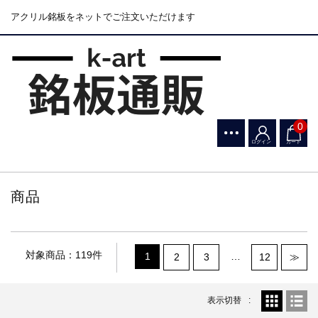
アクリル銘板をネットでご注文いただけます
0
ログイン
カート
商品
対象商品：119件
1
…
2
3
12
≫
表示切替