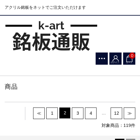
アクリル銘板をネットでご注文いただけます
0
ログイン
カート
商品
2
…
≪
1
3
4
12
≫
対象商品：119件